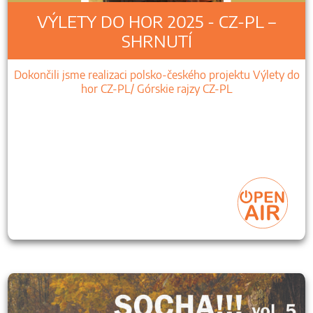
VÝLETY DO HOR 2025 - CZ-PL –
SHRNUTÍ
Dokončili jsme realizaci polsko-českého projektu Výlety do
hor CZ-PL/ Górskie rajzy CZ-PL