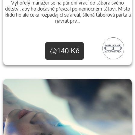
Vyhořelý manažer se na pár dní vrací do tábora svého
dětství, aby ho dočasně převzal po nemocném tátovi. Místo
klidu ho ale čeká rozpadající se areál, šílená táborová parta a
návrat prv…
140 Kč