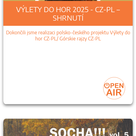
VÝLETY DO HOR 2025 - CZ-PL –
SHRNUTÍ
Dokončili jsme realizaci polsko-českého projektu Výlety do
hor CZ-PL/ Górskie rajzy CZ-PL