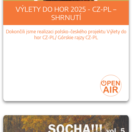
VÝLETY DO HOR 2025 - CZ-PL –
SHRNUTÍ
Dokončili jsme realizaci polsko-českého projektu Výlety do
hor CZ-PL/ Górskie rajzy CZ-PL